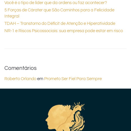
Você é o tipo de líder que da ordens ou faz acontecer?
5 Forças de Cárater que São Caminhos para a Felicidade
Integral
TDAH – Transtorno do Déficit de Atenção e Hiperatividade
NR-1 e Riscos Psicossociais: sua empresa pode estar em risco
Comentários
Roberto Orlando
em
Prometo Ser Fiel Para Sempre