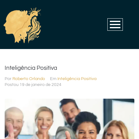
Inteligência Positiva
Por
Roberto Orlando
Em
Inteligência Positiva
Postou
19 de janeiro de 2024