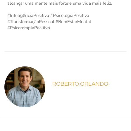
alcançar uma mente mais forte e uma vida mais feliz.
#InteligênciaPositiva #PsicologiaPositiva
#TransformaçãoPessoal #BemEstarMental
#PsicoterapiaPositiva
ROBERTO ORLANDO