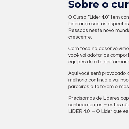
Sobre o cu
O Curso “Lider 4.0” tem co
Liderança sob os aspectos
Pessoas neste novo mundo
crescente.
Com foco no desenvolvimen
você vai adotar os compor
equipes de alta performan
Aqui você será provocado 
melhoria continua e vai ins
parceiros a fazerem o mesm
Precisamos de Lideres capa
conhecimentos – estes são
LÍDER 4.0 – O LÍder que es