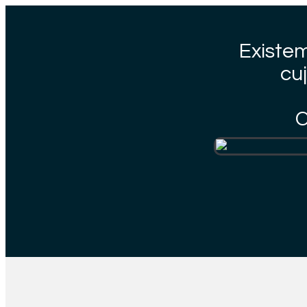
Existem
cu
C