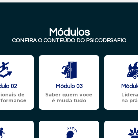
Módulos
CONFIRA O CONTEÚDO DO PSICODESAFIO
ulo 02
Módulo 03
Módul
sionais de
Saber quem você
Lider
erformance
é muda tudo
na prá