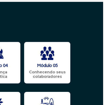
o 04
Módulo 05
ança
Conhecendo seus
tica
colaboradores