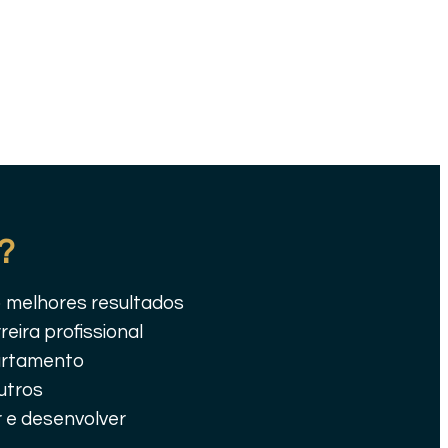
?
o melhores resultados
ira profissional
partamento
utros
 e desenvolver