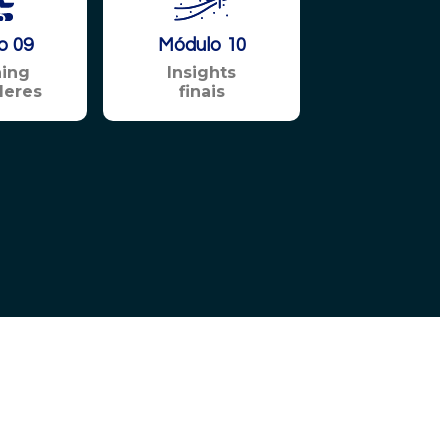
o 09
Módulo 10
ing
Insights
deres
finais