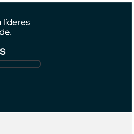
 líderes
de.
S