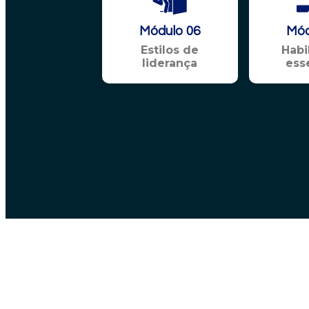
Módulo 06
Mód
Estilos de
Habi
liderança
ess